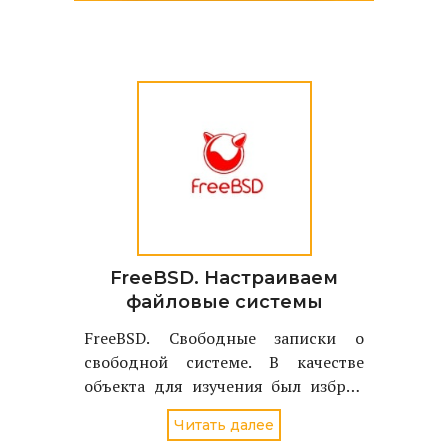
FreeBSD. Настраиваем
файловые системы
FreeBSD. Свободные записки о
свободной системе. В качестве
объекта для изучения был избран
однодисковый вариант FreeBSD
Читать далее
стабильной версии - 4.2