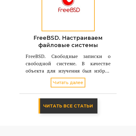
FreeBSD. Настраиваем
файловые системы
FreeBSD. Свободные записки о
свободной системе. В качестве
объекта для изучения был избран
однодисковый вариант FreeBSD
Читать далее
стабильной версии - 4.2
ЧИТАТЬ ВСЕ СТАТЬИ