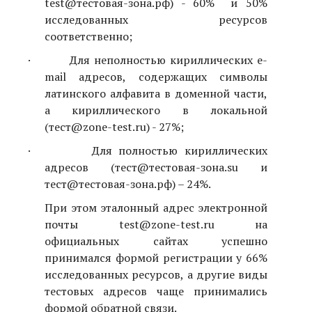
test@тестовая-зона.рф
) - 60% и 50%
исследованных ресурсов
соответственно;
·
Для неполностью кириллических
e
-
mail
адресов, содержащих символы
латинского алфавита в доменной части,
а кириллического в локальной
(
тест@zone-test.ru
) - 27%;
·
Для полностью кириллических
адресов (
тест@тестовая-зона.su
и
тест@тестовая-зона.рф
) – 24%.
При этом эталонный адрес электронной
почты
test@zone-test.ru
на
официальных сайтах успешно
принимался формой регистрации у 66%
исследованных ресурсов, а другие виды
тестовых адресов чаще принимались
формой обратной связи.