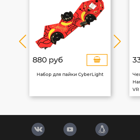
880 руб
3
Набор для пайки CyberLight
Че
Har
VR