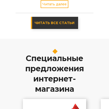
однодисковый вариант FreeBSD
Читать далее
стабильной версии - 4.2
ЧИТАТЬ ВСЕ СТАТЬИ
Специальные
предложения
интернет-
магазина