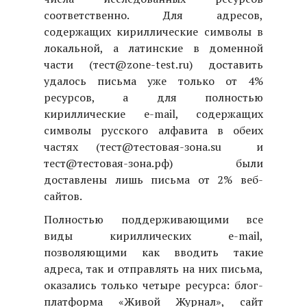
соответственно. Для адресов,
содержащих кириллические символы в
локальной, а латинские в доменной
части (
тест@zone-test.ru
) доставить
удалось письма уже только от 4%
ресурсов, а для полностью
кириллические
e
-
mail
, содержащих
символы русского алфавита в обеих
частях (
тест@тестовая-зона.su
и
тест@тестовая-зона.рф
) были
доставлены лишь письма от 2% веб-
сайтов.
Полностью поддерживающими все
виды кириллических
e
-
mail
,
позволяющими как вводить такие
адреса, так и отправлять на них письма,
оказались только четыре ресурса: блог-
платформа «Живой Журнал», сайт